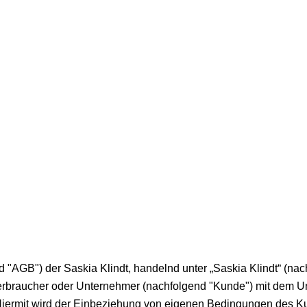
GB") der Saskia Klindt, handelnd unter „Saskia Klindt“ (nachf
in Verbraucher oder Unternehmer (nachfolgend "Kunde") mit dem 
Hiermit wird der Einbeziehung von eigenen Bedingungen des Ku