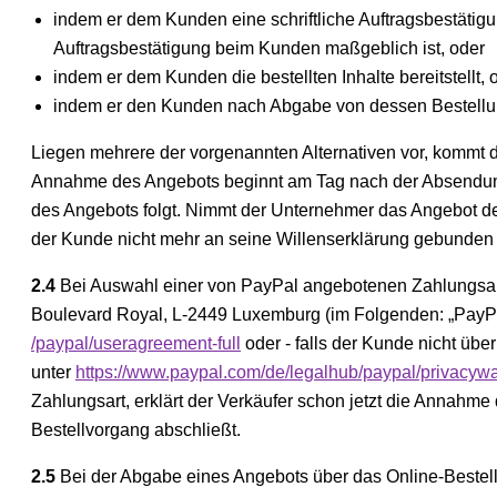
indem er dem Kunden eine schriftliche Auftragsbestätigu
Auftragsbestätigung beim Kunden maßgeblich ist, oder
indem er dem Kunden die bestellten Inhalte bereitstellt, 
indem er den Kunden nach Abgabe von dessen Bestellung
Liegen mehrere der vorgenannten Alternativen vor, kommt der
Annahme des Angebots beginnt am Tag nach der Absendung
des Angebots folgt. Nimmt der Unternehmer das Angebot des
der Kunde nicht mehr an seine Willenserklärung gebunden i
2.4
Bei Auswahl einer von PayPal angebotenen Zahlungsart e
Boulevard Royal, L-2449 Luxemburg (im Folgenden: „PayPa
/paypal
/useragreement-full
oder - falls der Kunde nicht üb
unter
https://www.paypal.com
/de
/legalhub
/paypal
/privacywa
Zahlungsart, erklärt der Verkäufer schon jetzt die Annahm
Bestellvorgang abschließt.
2.5
Bei der Abgabe eines Angebots über das Online-Bestel